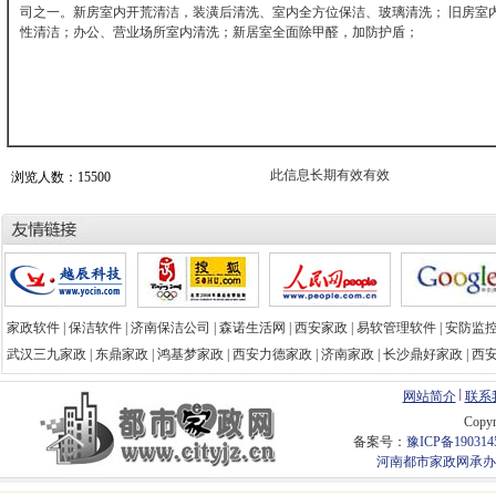
司之一。新房室内开荒清洁，装潢后清洗、室内全方位保洁、玻璃清洗； 旧房室
性清洁；办公、营业场所室内清洗；新居室全面除甲醛，加防护盾；
此信息长期有效有效
浏览人数：15500
家政软件
|
保洁软件
|
济南保洁公司
|
森诺生活网
|
西安家政
|
易软管理软件
|
安防监
武汉三九家政
|
东鼎家政
|
鸿基梦家政
|
西安力德家政
|
济南家政
|
长沙鼎好家政
|
西
网站简介
联系
Copy
备案号：
豫ICP备190314
河南都市家政网承办