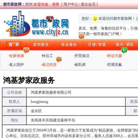
都市家政网：
郑州
欢迎光临，游客
[
用户中心
|
退出会员
]
您好：
欢迎访问都市家政网！ [
真实、免费、海量的信息平台，引领
打造第一都市家政门户网！
住家保姆
钟点工
开荒保洁
持证月嫂
老人陪护
保洁托管
催乳师
空调充氟
鸿基梦家政服务
公司名称
鸿基梦家政服务有限公司
联系人
hongjimeng
联系
所属区域
金水区
邮
地址
东风路丰庆路建业森林半岛
鸿基梦家政创立于2004年3月份，是一家致力于发展成为“精品家政、金牌家政
心单位。目前在武汉、郑州等城市内设有多家分公司，服务人员逾3000人，会